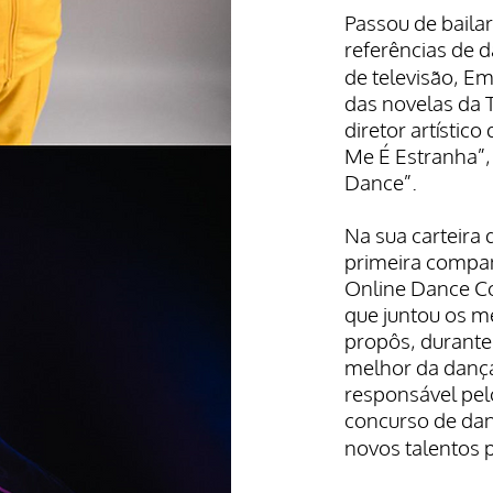
Passou de baila
referências de 
de televisão, Em
das novelas da 
diretor artísti
Me É Estranha”,
Dance”.
Na sua carteira 
primeira compan
Online Dance Co
que juntou os m
propôs, durante
melhor da dança 
responsável pel
concurso de dan
novos talentos 