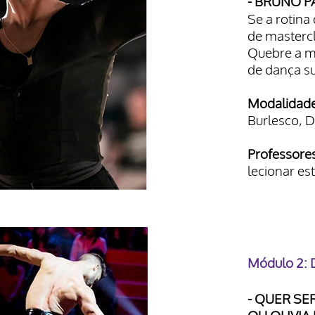
- BRUNO 
Se a rotina 
de mastercl
Quebre a m
de dança s
Modalidade
Burlesco, 
Professore
lecionar es
Módulo 2: 
- QUER SE