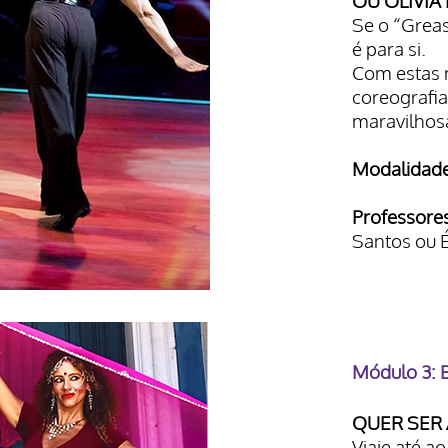
OU OLIVI
Se o “Greas
é para si.
Com estas 
coreografia
maravilhos
Modalidade
Professore
Santos ou É
Módulo 3: 
QUER SER
Viaje até a