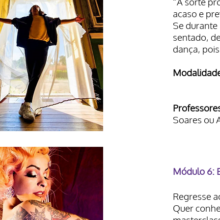
“A sorte pr
acaso e pre
Se durante
sentado, de
dança, pois
Modalidade
Professore
Soares ou 
Módulo 6: 
Regresse a
Quer conhe
masterclas