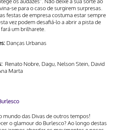
otege os audazes”. Não deixe a sua sorte ao
vina-se para o caso de surgirem surpresas.
 as festas de empresa costuma estar sempre
sta vez podem desafiá-lo a abrir a pista de
 fará um brilharete.
s:
Danças Urbanas
s:
Renato Nobre, Dagu, Nelson Stein, David
Ana Marta
Burlesco
o mundo das Divas de outros tempos!
cer o glamour do Burlesco? Ao longo destas
ses iremos abordar os movimentos e poses