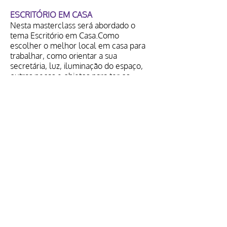
ESCRITÓRIO EM CASA
Nesta masterclass será abordado o
tema Escritório em Casa.Como
escolher o melhor local em casa para
trabalhar, como orientar a sua
secretária, luz, iluminação do espaço,
outras peças e objetos para ter os
melhores resultados.
CRISTINA JORGE DE CARVALHO
Liderado pela visão criativa de Cristina
Jorge de Carvalho, o Atelier Cristina
Jorge de Carvalho – Arquitetura e
Design de Interiores é reconhecido
internacionalmente pela sua estética
intemporal e sofisticada em projetos
tailor-made nas áreas de Arquitetura e
Design de Interiores. Cada projeto é
concebido como único, tendo a
personalidade e lifestyle do cliente,
assim como as necessidades do espaço,