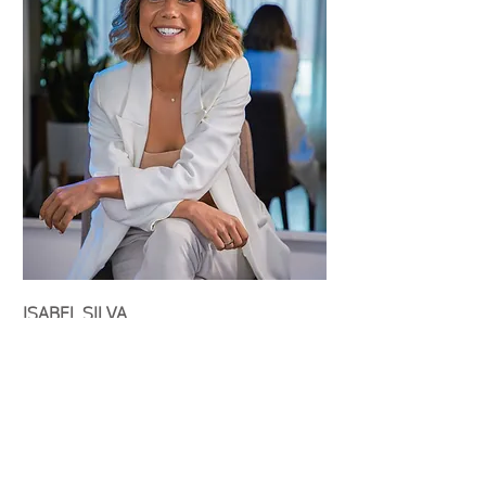
ISABEL SILVA
MASTERCLASS: HEALTHY
LIVING
MÓDULOS:
- Equilíbrio e vida saudável
- Como viver uma vida sustentável